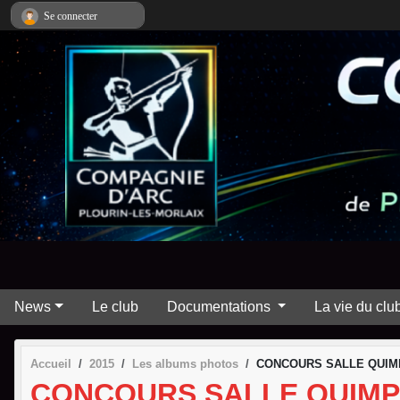
Panneau de gestion des cookies
Se connecter
News
Le club
Documentations
La vie du clu
Accueil
2015
Les albums photos
CONCOURS SALLE QUIM
CONCOURS SALLE QUIMP