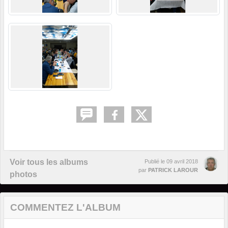
Voir tous les albums
Publié le
09 avril 2018
par
PATRICK LAROUR
photos
COMMENTEZ L'ALBUM