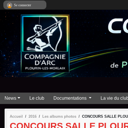
Panneau de gestion des cookies
Se connecter
News
Le club
Documentations
La vie du clu
Accueil
2016
Les albums photos
CONCOURS SALLE PLOUR
CONCOURS SALLE PLOURI