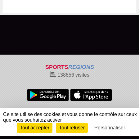
SPORTS
REGIONS
138856
visites
Charte cookies
Gestion des cookies
Ce site utilise des cookies et vous donne le contrôle sur ceux
Informations légales
Signaler un contenu inapproprié
que vous souhaitez activer
Tout accepter
Tout refuser
Personnaliser
Envie de participer ?
Connexion