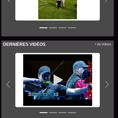
Précedent
Suiva
DERNIÈRES VIDÉOS
+ de videos
Précedent
Suiva