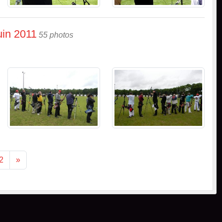
uin 2011
55 photos
2
»