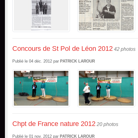
Concours de St Pol de Léon 2012
42 photos
Publié le
04 déc. 2012
par
PATRICK LAROUR
Chpt de France nature 2012
20 photos
Publié le
01 nov. 2012
par
PATRICK LAROUR