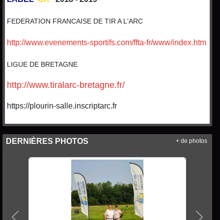
FEDERATION FRANCAISE DE TIR A L'ARC
http://www.evenements-sportifs.com/ffta-fr/www/index.htm
LIGUE DE BRETAGNE
http://www.tiralarc-bretagne.fr/
https://plourin-salle.inscriptarc.fr
DERNIÈRES PHOTOS
+ de photos