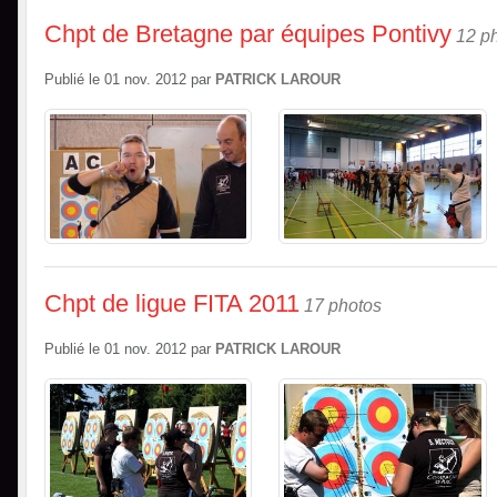
Chpt de Bretagne par équipes Pontivy
12 p
Publié le
01 nov. 2012
par
PATRICK LAROUR
Chpt de ligue FITA 2011
17 photos
Publié le
01 nov. 2012
par
PATRICK LAROUR