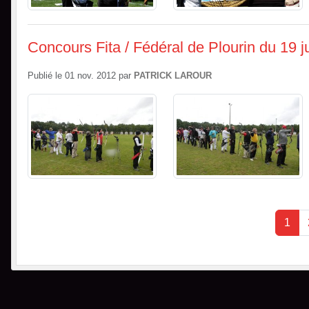
Concours Fita / Fédéral de Plourin du 19 j
Publié le
01 nov. 2012
par
PATRICK LAROUR
1