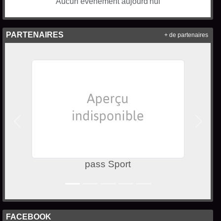
Aucun évènement aujourd'hui
PARTENAIRES
+ de partenaires
Précedent
Suivan
4 saisons
FACEBOOK