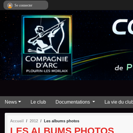
Panneau de gestion des cookies
Se connecter
News
Le club
Documentations
La vie du clu
Accueil
2012
Les albums photos
LES ALBUMS PHOTOS